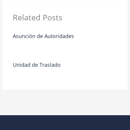
Related Posts
Asunción de Autoridades
Blog
/ By
riosjoseariel
Unidad de Traslado
Blog
/ By
Admin 1