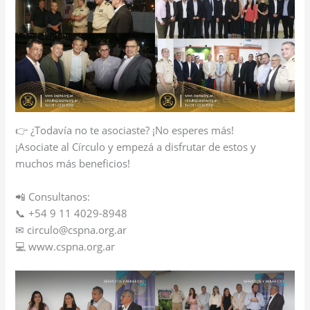
👉 ¿Todavía no te asociaste? ¡No esperes más!
¡Asociate al Círculo y empezá a disfrutar de estos y
muchos más beneficios!
📲 Consultanos:
📞 ‪+54 9 11 4029-8948‬
✉ circulo@cspna.org.ar
💻 www.cspna.org.ar