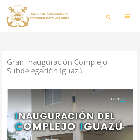
Ir
al
Buscar
contenido
Gran Inauguración Complejo
Subdelegación Iguazú
/
Blog
/ Por
CSPNA