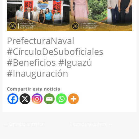
PrefecturaNaval
#CírculoDeSuboficiales
#Beneficios #Iguazú
#Inauguración
Compartir esta noticia
←
Entrada anterior
Entrada siguiente
→