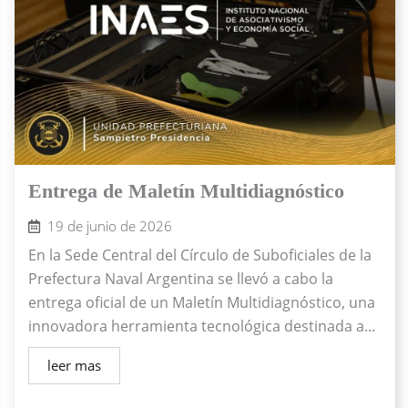
Entrega de Maletín Multidiagnóstico
19 de junio de 2026
En la Sede Central del Círculo de Suboficiales de la
Prefectura Naval Argentina se llevó a cabo la
entrega oficial de un Maletín Multidiagnóstico, una
innovadora herramienta tecnológica destinada a...
leer mas