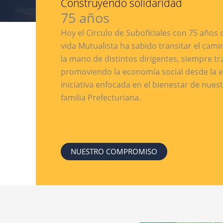
Construyendo solidaridad
75 años
Hoy el Circulo de Suboficiales con 75 años d
vida Mutualista ha sabido transitar el cami
la mano de distintos dirigentes, siempre t
promoviendo la economía social desde la e
iniciativa enfocada en el bienestar de nues
familia Prefecturiana.
NUESTRO COMPROMISO