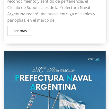
reconocimiento y sentido de pertenencia, el
Círculo de Suboficiales de la Prefectura Naval
Argentina realizó una nueva entrega de sables y
panoplias, en el marco de...
leer mas