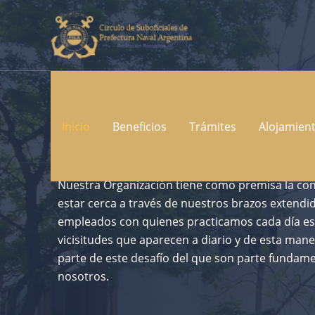
Ir
al
contenido
Prácticando el arte de entender al otr
Inicio
Beneficios
Trámites
Alojamien
JUNTO AL ASOCIADO
Nuestra Organización tiene como premisa la co
estar cerca a través de nuestros brazos extendi
empleados con quienes practicamos cada día e
vicisitudes que aparecen a diario y de esta maner
parte de este desafío del que son parte fundamen
nosotros.