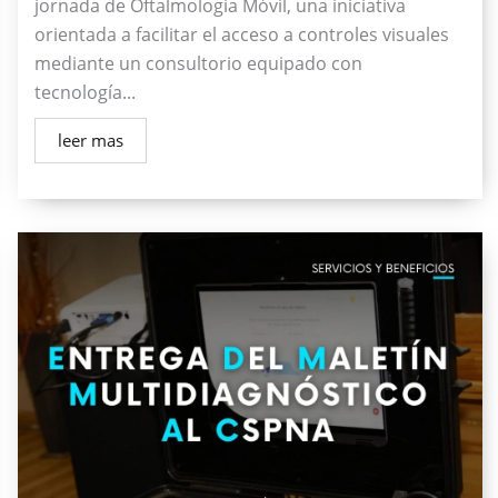
jornada de Oftalmología Móvil, una iniciativa
orientada a facilitar el acceso a controles visuales
mediante un consultorio equipado con
tecnología...
leer mas