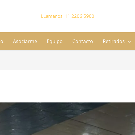
LLamanos: 11 2206 5900
to
Asociarme
Equipo
Contacto
Retirados