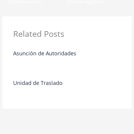
←
Entrada anterior
Entrada siguiente
→
Related Posts
Asunción de Autoridades
Blog
/ By
riosjoseariel
Unidad de Traslado
Blog
/ By
Admin 1