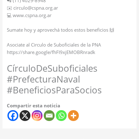
📲 (11) 4029-8948
✉️ circulo@cspna.org.ar
💻 www.cspna.org.ar
Sumate hoy y aprovechá todos estos beneficios 🙌
Asociate al Circulo de Suboficiales de la PNA
https://share.google/fhFI9xjEMOBRnradk
CírculoDeSuboficiales
#PrefecturaNaval
#BeneficiosParaSocios
Compartir esta noticia