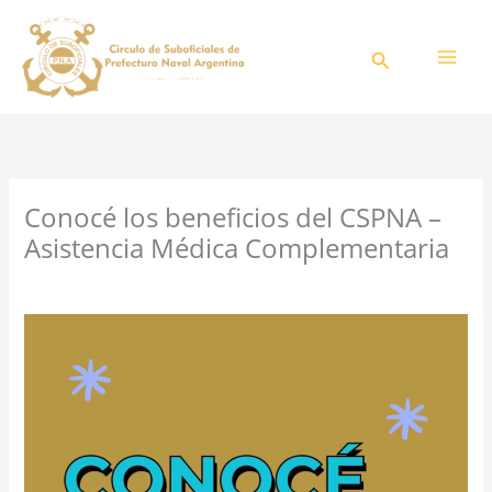
Ir
al
Buscar
contenido
Conocé los beneficios del CSPNA –
Asistencia Médica Complementaria
/
Blog
/ Por
CSPNA