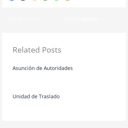
←
Entrada anterior
Entrada siguiente
→
Related Posts
Asunción de Autoridades
Blog
/ By
riosjoseariel
Unidad de Traslado
Blog
/ By
Admin 1