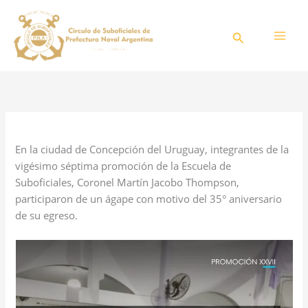
Ir
al
Buscar
contenido
/
Blog
/ Por
CSPNA
En la ciudad de Concepción del Uruguay, integrantes de la
vigésimo séptima promoción de la Escuela de
Suboficiales, Coronel Martín Jacobo Thompson,
participaron de un ágape con motivo del 35° aniversario
de su egreso.