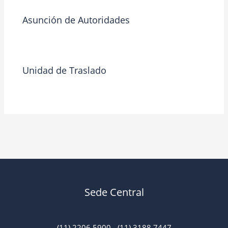
Asunción de Autoridades
Blog
/ By
riosjoseariel
Unidad de Traslado
Blog
/ By
Admin 1
Sede Central
(11) 2206 5900 - (11) 3188 7447