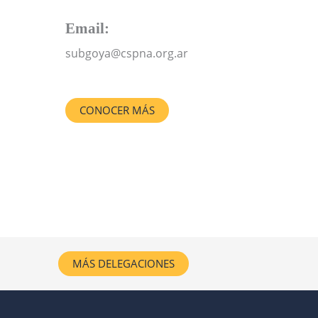
Email:
subgoya@cspna.org.ar
CONOCER MÁS
MÁS DELEGACIONES