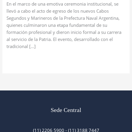
Segundos
En el marco de una emotiva ceremonia institucional, se
y
llevó a cabo el acto de egreso de los nuevos Cabos
Marineros
Segundos y Marineros de la Prefectura Naval Argentina,
de
quienes culminaron una etapa fundamental de su
la
formación profesional y dieron inicio formal a su carrera
Prefectura
al servicio de la Patria. El evento, desarrollado con el
Naval
tradicional […]
Argentina
Read More »
Sede Central
(11) 2206 5900 - (11) 3188 7447