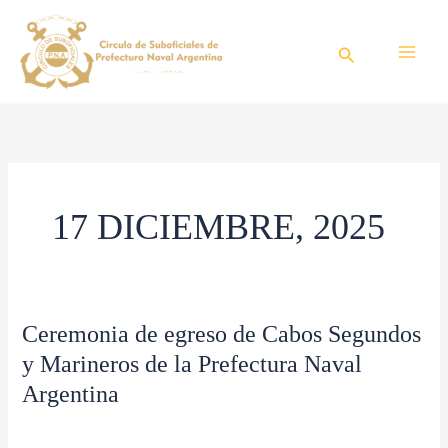
Ir
al
Buscar
contenido
17 DICIEMBRE, 2025
Ceremonia
Ceremonia de egreso de Cabos Segundos
de
y Marineros de la Prefectura Naval
egreso
Argentina
de
Blog
/
CSPNA
Cabos