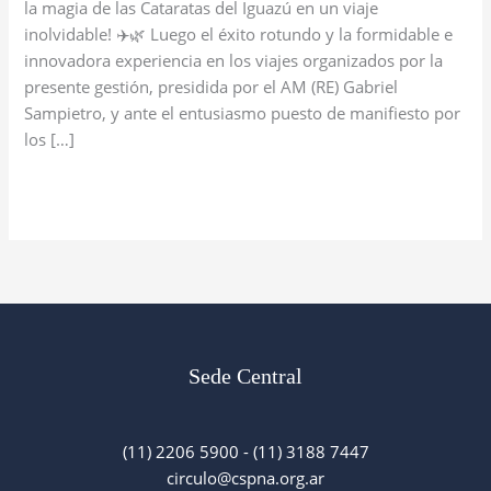
Buenos
la magia de las Cataratas del Iguazú en un viaje
Aires!
inolvidable! ✈️🌿 Luego el éxito rotundo y la formidable e
🌟
innovadora experiencia en los viajes organizados por la
presente gestión, presidida por el AM (RE) Gabriel
Sampietro, y ante el entusiasmo puesto de manifiesto por
los […]
Read More »
Sede Central
(11) 2206 5900 - (11) 3188 7447
circulo@cspna.org.ar