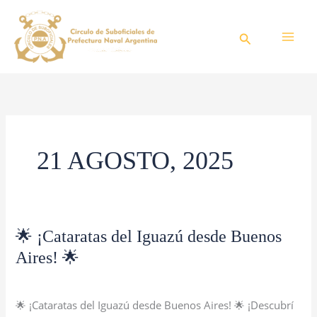
Ir
al
Buscar
contenido
21 AGOSTO, 2025
🌟
🌟 ¡Cataratas del Iguazú desde Buenos
¡Cataratas
Aires! 🌟
del
Blog
/
CSPNA
Iguazú
desde
🌟 ¡Cataratas del Iguazú desde Buenos Aires! 🌟 ¡Descubrí